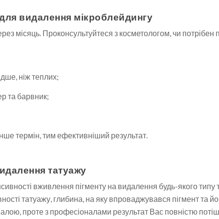
в для видалення мікроблейдингу
ез місяць. Проконсультуйтеся з косметологом, чи потрібен по
дше, ніж теплих;
ер та барвник;
нше термін, тим ефективніший результат.
видалення татуажу
нсивності вживлення пігменту на видалення будь-якого типу т
ості татуажу, глибина, на яку впроваджувався пігмент та його
алою, проте з професіоналами результат Вас повністю потіш