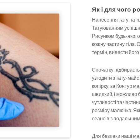
Як і для чого 
Нанесення тату на т
Татуюванням успішн
Рисунком будь-якого
кожну частину тіла. 
термін, вивести його
Спочатку підбираєть
узгодити з тату-май
копірку. за Контур 
швидкий, і можливо 
чутливості та частин
розміру малюнка. Як
сеансів з подальшим
Для безпеки наші ма