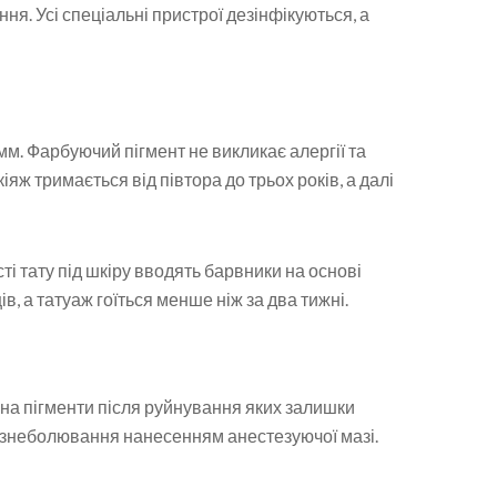
я. Усі спеціальні пристрої дезінфікуються, а
м. Фарбуючий пігмент не викликає алергії та
яж тримається від півтора до трьох років, а далі
і тату під шкіру вводять барвники на основі
ів, а татуаж гоїться менше ніж за два тижні.
а пігменти після руйнування яких залишки
 знеболювання нанесенням анестезуючої мазі.