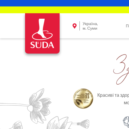
Україна,
П
м. Суми
Красиві та здор
мо