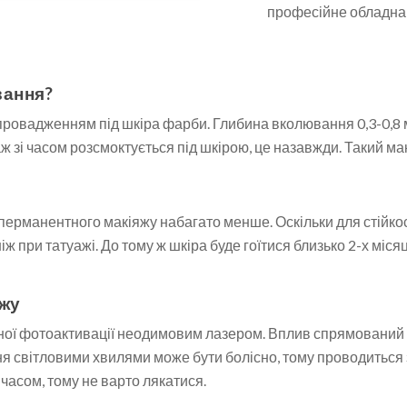
професійне обладнанн
вання?
провадженням під шкіра фарби. Глибина вколювання 0,3-0,8 м
 зі часом розсмоктується під шкірою, це назавжди. Такий макі
перманентного макіяжу набагато менше. Оскільки для стійкост
іж при татуажі. До тому ж шкіра буде гоїтися близько 2-х місяц
ажу
ої фотоактивації неодимовим лазером. Вплив спрямований н
 світловими хвилями може бути болісно, ​​тому проводиться
 часом, тому не варто лякатися.