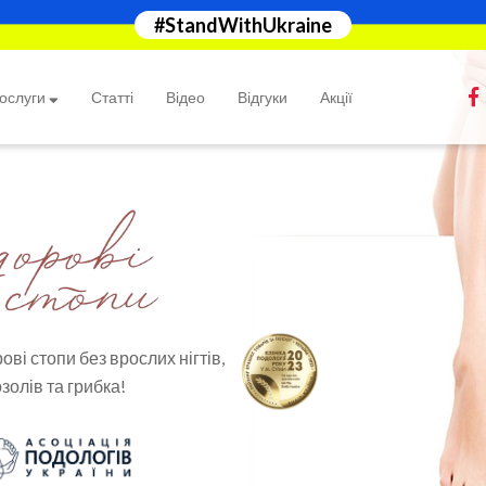
#StandWithUkraine
Статті
Відео
Відгуки
Акції
ослуги
ові стопи без врослих нігтів,
золів та грибка!