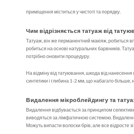
приміщення міститься у чистоті та порядку.
Чим відрізняється татуаж від татую
Татуаж, він же перманентний макіяж, робиться в
робиться на основі натуральних барвників. Татуаж
потрібно оновити процедуру.
На відміну від татуювання, шкода від нанесення 
синтетики і глибина 1-2 мм, що набагато більше, н
Видалення мікроблейдингу та тату
Видалення відбувається за принципом селективн
виводяться за лімфатичною системою. Видалення
Можуть випасти волоски брів, але все відросте зі