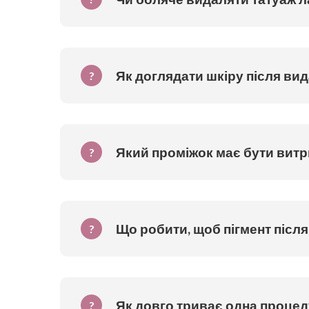
Як доглядати шкіру після ви
?
Який проміжок має бути вит
?
Що робити, щоб пігмент піс
?
Як довго триває одна процед
?