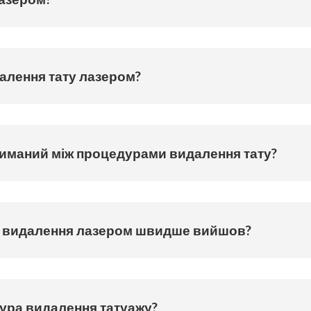
далення тату лазером?
риманий між процедурами видалення тату?
ля видалення лазером швидше вийшов?
ура видалення татуажу?