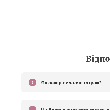
Відпо
Як лазер видаляє татуаж?
?
Чи боляче видаляти татуаж 
?