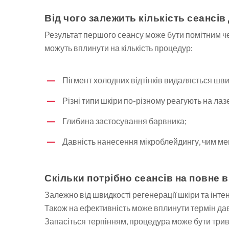
Від чого залежить кількість сеансі
Результат першого сеансу може бути помітним чер
можуть вплинути на кількість процедур:
Пігмент холодних відтінків видаляється шви
Різні типи шкіри по-різному реагують на лаз
Глибина застосування барвника;
Давність нанесення мікроблейдингу, чим ме
Скільки потрібно сеансів на повне 
Залежно від швидкості регенерації шкіри та інте
Також на ефективність може вплинути термін давн
Запасіться терпінням, процедура може бути трив