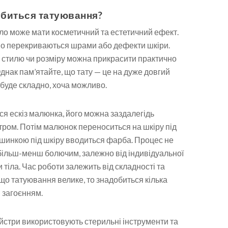
робиться татуювання?
іло може мати косметичний та естетичний ефект.
о перекриваються шрами або дефекти шкіри.
 стилю чи розміру можна прикрасити практично
Однак пам’ятайте, що тату — це на дуже довгий
 буде складно, хоча можливо.
ся ескіз малюнка, його можна заздалегідь
стром. Потім малюнок переноситься на шкіру під
машинкою під шкіру вводиться фарба. Процес не
більш-менш болючим, залежно від індивідуальної
и тіла. Час роботи залежить від складності та
що татуювання велике, то знадобиться кілька
 загоєнням.
йстри використовують стерильні інструменти та