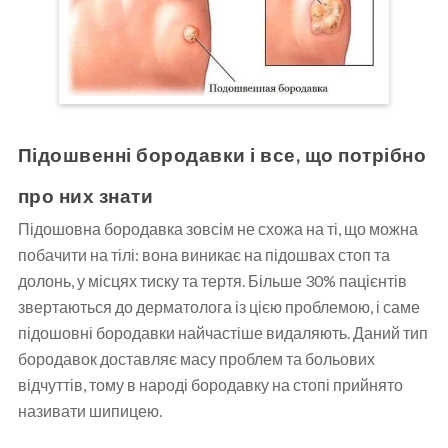
Підошвенні бородавки і все, що потрібно
про них знати
Підошовна бородавка зовсім не схожа на ті, що можна
побачити на тілі: вона виникає на підошвах стоп та
долонь, у місцях тиску та тертя. Більше 30% пацієнтів
звертаються до дерматолога із цією проблемою, і саме
підошовні бородавки найчастіше видаляють. Даний тип
бородавок доставляє масу проблем та больових
відчуттів, тому в народі бородавку на стопі прийнято
називати шипицею.