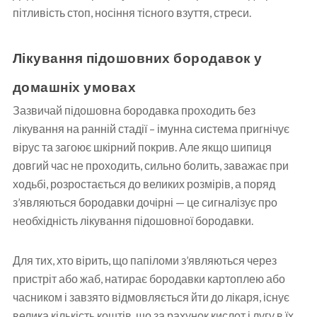
пітливість стоп, носіння тісного взуття, стреси.
Лікування підошовних бородавок у
домашніх умовах
Зазвичай підошовна бородавка проходить без
лікування на ранній стадії – імунна система пригнічує
вірус та загоює шкірний покрив. Але якщо шипиця
довгий час не проходить, сильно болить, заважає при
ходьбі, розростається до великих розмірів, а поряд
з’являються бородавки дочірні — це сигналізує про
необхідність лікування підошовної бородавки.
Для тих, хто вірить, що папіломи з’являються через
пристріт або жаб, натирає бородавки картоплею або
часником і завзято відмовляється йти до лікаря, існує
велика кількість коштів, що за рахунок кислот і лугу в їх