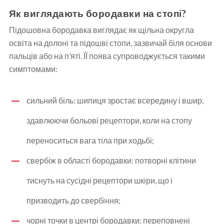
Як виглядають бородавки на стопі?
Підошовна бородавка виглядає як щільна округла
освіта на долоні та підошві стопи, зазвичай біля основи
пальців або на п’яті. ЇЇ поява супроводжується такими
симптомами:
сильний біль: шипиця зростає всередину і вшир,
здавлюючи больові рецептори, коли на стопу
переноситься вага тіла при ходьбі;
свербіж в області бородавки: потворні клітини
тиснуть на сусідні рецептори шкіри, що і
призводить до свербіння;
чорні точки в центрі бородавки: переповнені