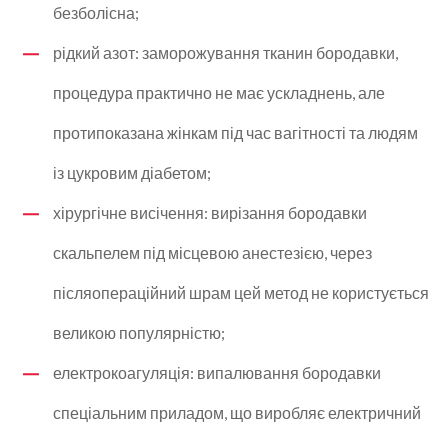
безболісна;
рідкий азот: заморожування тканин бородавки,
процедура практично не має ускладнень, але
протипоказана жінкам під час вагітності та людям
із цукровим діабетом;
хірургічне висічення: вирізання бородавки
скальпелем під місцевою анестезією, через
післяопераційний шрам цей метод не користується
великою популярністю;
електрокоагуляція: випалювання бородавки
спеціальним приладом, що виробляє електричний