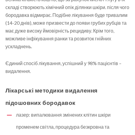
складі створюють хімічний опік ділянки шкіри. після чого
бородавка відмирає. Подібне лікування буде тривалим
(14-20 днів), може призвести до появи грубих рубців та
має дуже високу ймовірність рецидиву. Крім того,
можливе інфікування ранки та розвиток гнійних
ускладнень.
Єдиний спосіб лікування, успішний у 98% пацієнтів –
видалення.
Лікарські методики видалення
підошовних бородавок
лазер: випалювання змінених клітин шкіри
променем світла, процедура безкровна та