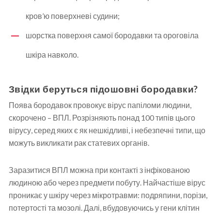
кров’ю поверхневі судини;
шорстка поверхня самої бородавки та ороговіла
шкіра навколо.
Звідки беруться підошовні бородавки?
Поява бородавок провокує вірус папіломи людини,
скорочено – ВПЛ. Розрізняють понад 100 типів цього
вірусу, серед яких є як нешкідливі, і небезпечні типи, що
можуть викликати рак статевих органів.
Заразитися ВПЛ можна при контакті з інфікованою
людиною або через предмети побуту. Найчастіше вірус
проникає у шкіру через мікротравми: подряпини, порізи,
потертості та мозолі. Далі, вбудовуючись у гени клітин