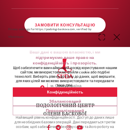
ЗАМОВИТИ КОНСУЛЬТАЦІЮ
Privacy settings for https://podolog-baskova.com, verified by
VSolo team.
Ваші дані є вашою власністю, і ми
підтримуємо ваше право на
конфіденційність і прозорість.
Щоб забезпечити вам найкращий досвід користування нашим
сайтом, ми використовуємо файли cookie або подібні
технології. Виберіть рівень доступу до даних, щоб вирішити,
для яких цілей ми можемо використовувати та передавати
м. Суми, Україна
ваші дані.
вул. вул. Харківська 3
Конфіденційність
Збалансований
ПОДОЛОГІЧНИЙ ЦЕНТР
Персоналізований
ОЛЕНИ БАСКОВОЇ
Найвищий рівень конфіденційності. Доступ до даних лише
для необхідних базових операцій. Дані передаються третім
особам, щоб забезпечити безпеку сайту та його роботу на