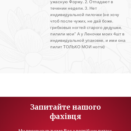
ужасную Форму. 2. Отпадают в
течении недели. 3. Нет
индивидуальной пилочки (не хочу
чтоб после чужих, не дай боже.
грибковых ногтей старого дедушки,
пилили мои“ А у Леночки моих 4шт в
индивидуальной упаковке, и ими она
пилит ТОЛЬКО МОИ ногти)
Запитайте нашого
фахівця
Ми проконсультуємо Вас з потрібних питань