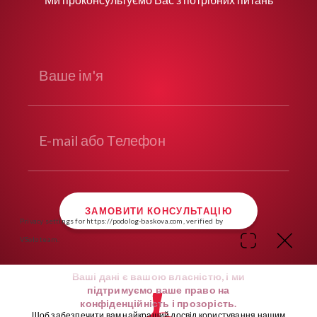
Ваше ім'я
E-mail або Телефон
ЗАМОВИТИ КОНСУЛЬТАЦІЮ
Privacy settings for https://podolog-baskova.com, verified by
VSolo team.
Ваші дані є вашою власністю, і ми
підтримуємо ваше право на
конфіденційність і прозорість.
Щоб забезпечити вам найкращий досвід користування нашим