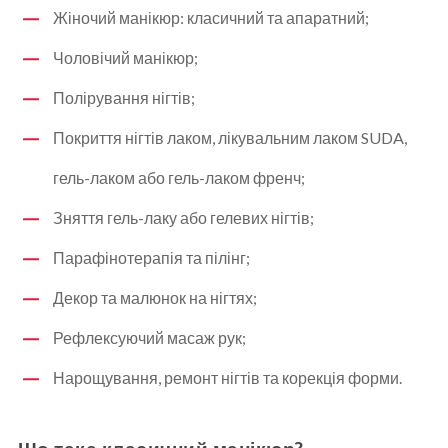
Жіночий манікюр: класичний та апаратний;
Чоловічий манікюр;
Полірування нігтів;
Покриття нігтів лаком, лікувальним лаком SUDA,
гель-лаком або гель-лаком френч;
Зняття гель-лаку або гелевих нігтів;
Парафінотерапія та пілінг;
Декор та малюнок на нігтях;
Рефлексуючий масаж рук;
Нарощування, ремонт нігтів та корекція форми.