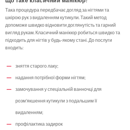
Що таке класичний манікюр?
Така процедура передбачає догляд за нігтями та
шкірою рук з видаленням кутикули. Такий метод
допоможе швидко відновити доглянутість та гарний
вигляд рукам. Класичний манікюр робиться швидко та
підходить для нігтів у будь-якому стані. До послуги
входить:
зняття старого лаку;
надання потрібної форми нігтям;
замочування у спеціальній ванночці для
розм’якшення кутикули з подальшим її
видаленням;
профілактика задирок