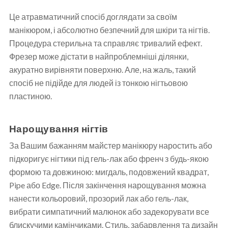
Це атравматичний спосіб доглядати за своїм
манікюром, і абсолютно безпечний для шкіри та нігтів.
Процедура стерильна та справляє тривалий ефект.
Фрезер може дістати в найпроблемніші ділянки,
акуратно вирівняти поверхню. Але, на жаль, такий
спосіб не підійде для людей із тонкою нігтьовою
пластиною.
Нарощування нігтів
За Вашим бажанням майстер манікюру наростить або
підкоригує нігтики під гель-лак або френч з будь-якою
формою та довжиною: мигдаль, подовжений квадрат,
Pipe або Edge. Після закінчення нарощування можна
нанести кольоровий, прозорий лак або гель-лак,
вибрати симпатичний малюнок або задекорувати все
блискучими камінчиками. Стиль, забарвлення та дизайн